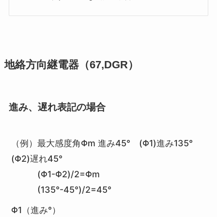
地絡方向継電器（67,DGR）
進み、遅れ表記の場合
（例）最大感度角Φm 進み45° (Φ1)進み135°
(Φ2)遅れ45°
(Φ1-Φ2)/2=Φm
(135°-45°)/2=45°
Φ1（進み°）