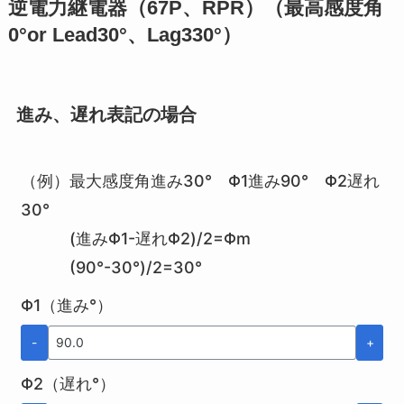
逆電力継電器（67P、RPR）（最高感度角
0°or Lead30°、Lag330°）
進み、遅れ表記の場合
（例）最大感度角進み30° Φ1進み90° Φ2遅れ
30°
(進みΦ1-遅れΦ2)/2=Φm
(90°-30°)/2=30°
Φ1（進み°）
-
+
Φ2（遅れ°）