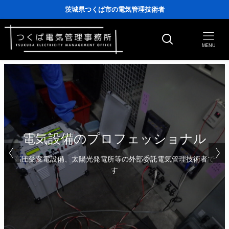
茨城県つくば市の電気管理技術者
MENU
電気管理技術者による
電気設備のプロフェッショナル
電気管理技術者のための計器校正
高圧受変電設備、太陽光発電所等の外部委託電気管理技術者で
す
測定器や試験器の計器校正依頼に御対応いたします